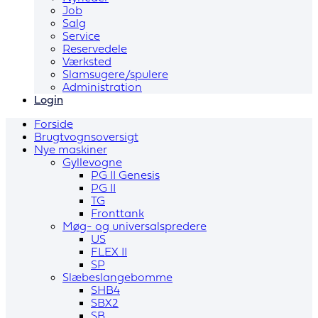
Job
Salg
Service
Reservedele
Værksted
Slamsugere/spulere
Administration
Login
Forside
Brugtvognsoversigt
Nye maskiner
Gyllevogne
PG II Genesis
PG II
TG
Fronttank
Møg- og universalspredere
US
FLEX II
SP
Slæbeslangebomme
SHB4
SBX2
SB