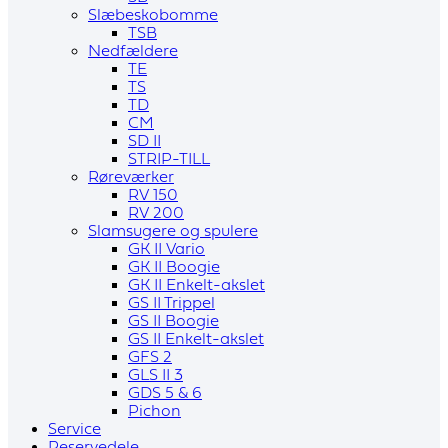
Slæbeskobomme
TSB
Nedfældere
TE
TS
TD
CM
SD II
STRIP-TILL
Røreværker
RV 150
RV 200
Slamsugere og spulere
GK II Vario
GK II Boogie
GK II Enkelt-akslet
GS II Trippel
GS II Boogie
GS II Enkelt-akslet
GFS 2
GLS II 3
GDS 5 & 6
Pichon
Service