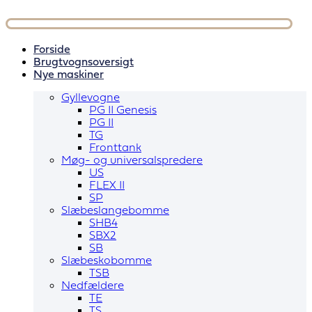
Videre
til
indhold
Forside
Brugtvognsoversigt
Nye maskiner
Gyllevogne
PG II Genesis
PG II
TG
Fronttank
Møg- og universalspredere
US
FLEX II
SP
Slæbeslangebomme
SHB4
SBX2
SB
Slæbeskobomme
TSB
Nedfældere
TE
TS