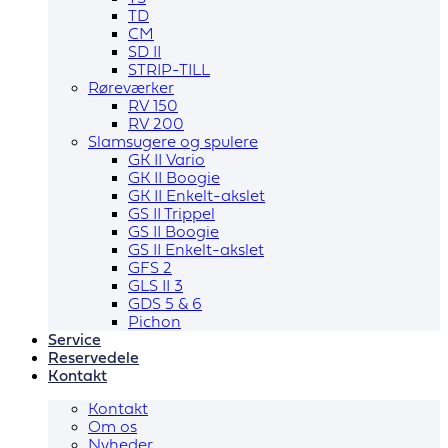
TD
CM
SD II
STRIP-TILL
Røreværker
RV 150
RV 200
Slamsugere og spulere
GK II Vario
GK II Boogie
GK II Enkelt-akslet
GS II Trippel
GS II Boogie
GS II Enkelt-akslet
GFS 2
GLS II 3
GDS 5 & 6
Pichon
Service
Reservedele
Kontakt
Kontakt
Om os
Nyheder