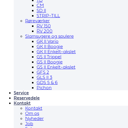
TD
CM
SD II
STRIP-TILL
Røreværker
RV 150
RV 200
Slamsugere og spulere
GK II Vario
GK II Boogie
GK II Enkelt-akslet
GS II Trippel
GS II Boogie
GS II Enkelt-akslet
GFS 2
GLS II 3
GDS 5 & 6
Pichon
Service
Reservedele
Kontakt
Kontakt
Om os
Nyheder
Job