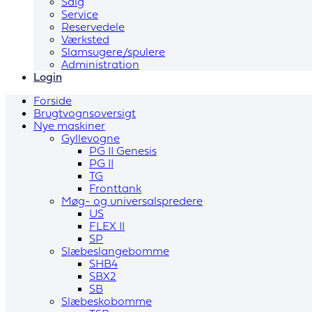
Salg
Service
Reservedele
Værksted
Slamsugere/spulere
Administration
Login
Forside
Brugtvognsoversigt
Nye maskiner
Gyllevogne
PG II Genesis
PG II
TG
Fronttank
Møg- og universalspredere
US
FLEX II
SP
Slæbeslangebomme
SHB4
SBX2
SB
Slæbeskobomme