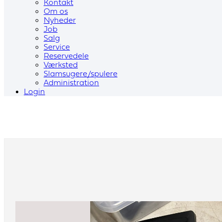
Kontakt
Om os
Nyheder
Job
Salg
Service
Reservedele
Værksted
Slamsugere/spulere
Administration
Login