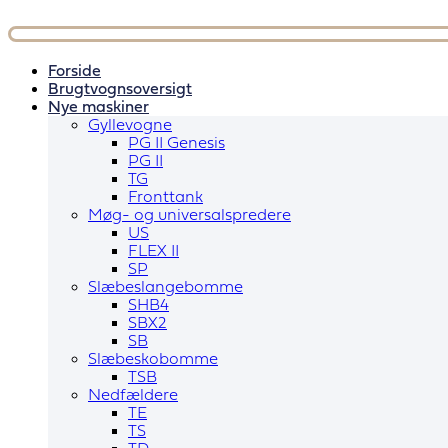
Videre
til
indhold
Forside
Brugtvognsoversigt
Nye maskiner
Gyllevogne
PG II Genesis
PG II
TG
Fronttank
Møg- og universalspredere
US
FLEX II
SP
Slæbeslangebomme
SHB4
SBX2
SB
Slæbeskobomme
TSB
Nedfældere
TE
TS