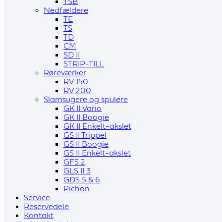
TSB
Nedfældere
TE
TS
TD
CM
SD II
STRIP-TILL
Røreværker
RV 150
RV 200
Slamsugere og spulere
GK II Vario
GK II Boogie
GK II Enkelt-akslet
GS II Trippel
GS II Boogie
GS II Enkelt-akslet
GFS 2
GLS II 3
GDS 5 & 6
Pichon
Service
Reservedele
Kontakt