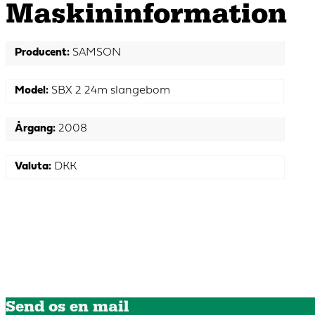
Maskin­information
Producent:
SAMSON
Model:
SBX 2 24m slangebom
Årgang:
2008
Valuta:
DKK
Send os en mail