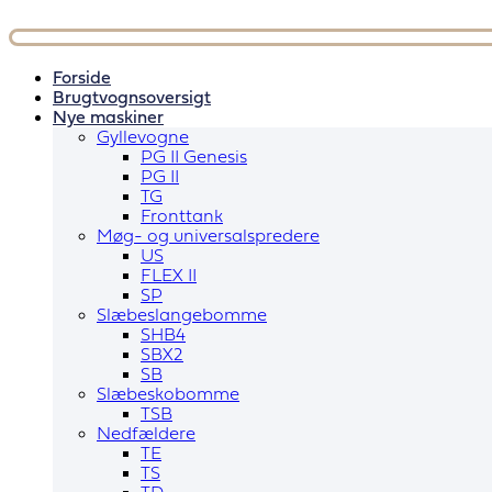
Videre
til
indhold
Forside
Brugtvognsoversigt
Nye maskiner
Gyllevogne
PG II Genesis
PG II
TG
Fronttank
Møg- og universalspredere
US
FLEX II
SP
Slæbeslangebomme
SHB4
SBX2
SB
Slæbeskobomme
TSB
Nedfældere
TE
TS