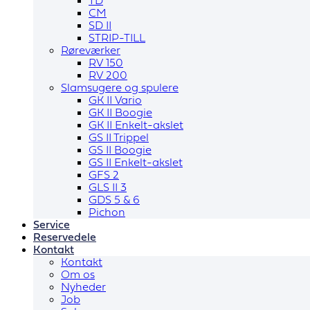
TD
CM
SD II
STRIP-TILL
Røreværker
RV 150
RV 200
Slamsugere og spulere
GK II Vario
GK II Boogie
GK II Enkelt-akslet
GS II Trippel
GS II Boogie
GS II Enkelt-akslet
GFS 2
GLS II 3
GDS 5 & 6
Pichon
Service
Reservedele
Kontakt
Kontakt
Om os
Nyheder
Job