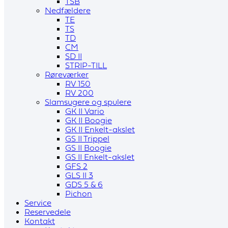
TSB
Nedfældere
TE
TS
TD
CM
SD II
STRIP-TILL
Røreværker
RV 150
RV 200
Slamsugere og spulere
GK II Vario
GK II Boogie
GK II Enkelt-akslet
GS II Trippel
GS II Boogie
GS II Enkelt-akslet
GFS 2
GLS II 3
GDS 5 & 6
Pichon
Service
Reservedele
Kontakt