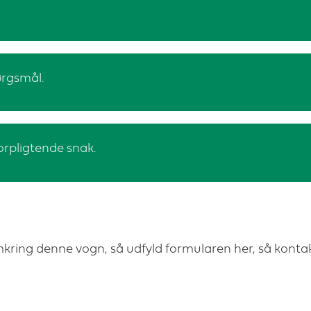
pørgsmål.
forpligtende snak.
mkring denne vogn, så udfyld formularen her, så kontakt