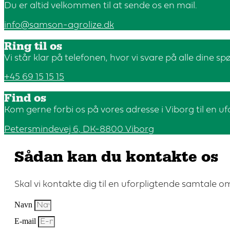
Du er altid velkommen til at sende os en mail.
info@samson-agrolize.dk
Ring til os
Vi står klar på telefonen, hvor vi svare på alle dine s
+45 69 15 15 15
Find os
Kom gerne forbi os på vores adresse i Viborg til en u
Petersmindevej 6, DK-8800 Viborg
Sådan kan du kontakte os
Skal vi kontakte dig til en uforpligtende samtale o
Navn
E-mail