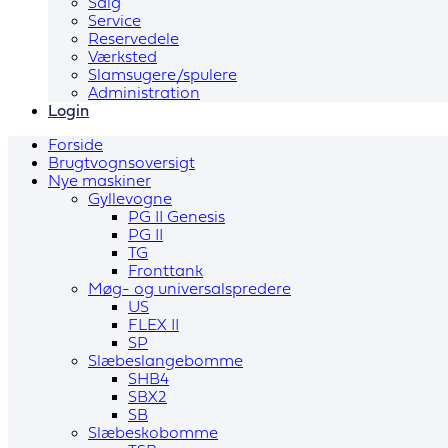
Salg
Service
Reservedele
Værksted
Slamsugere/spulere
Administration
Login
Forside
Brugtvognsoversigt
Nye maskiner
Gyllevogne
PG II Genesis
PG II
TG
Fronttank
Møg- og universalspredere
US
FLEX II
SP
Slæbeslangebomme
SHB4
SBX2
SB
Slæbeskobomme