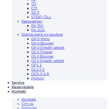
TD
CM
SD II
STRIP-TILL
Røreværker
RV 150
RV 200
Slamsugere og spulere
GK II Vario
GK II Boogie
GK II Enkelt-akslet
GS II Trippel
GS II Boogie
GS II Enkelt-akslet
GFS 2
GLS II 3
GDS 5 & 6
Pichon
Service
Reservedele
Kontakt
Kontakt
Om os
Nyheder