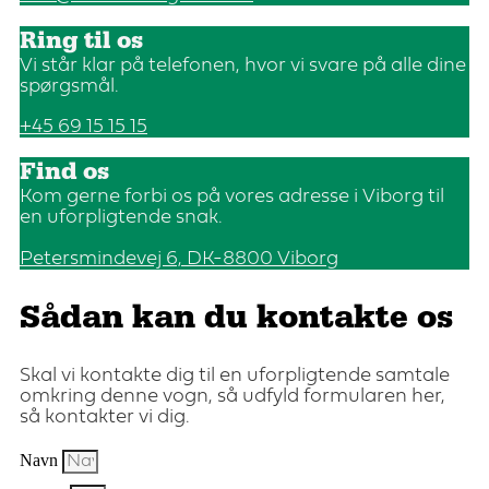
Ring til os
Vi står klar på telefonen, hvor vi svare på alle dine
spørgsmål.
+45 69 15 15 15
Find os
Kom gerne forbi os på vores adresse i Viborg til
en uforpligtende snak.
Petersmindevej 6, DK-8800 Viborg
Sådan kan du kontakte os
Skal vi kontakte dig til en uforpligtende samtale
omkring denne vogn, så udfyld formularen her,
så kontakter vi dig.
Navn