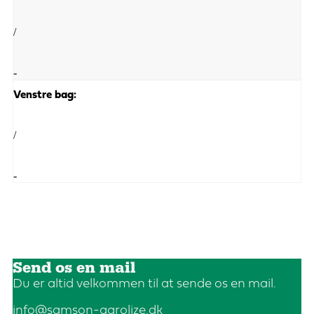
/
-
Venstre bag:
/
-
Send os en mail
Du er altid velkommen til at sende os en mail.
info@samson-agrolize.dk