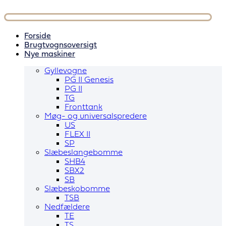
Videre
til
indhold
Forside
Brugtvognsoversigt
Nye maskiner
Gyllevogne
PG II Genesis
PG II
TG
Fronttank
Møg- og universalspredere
US
FLEX II
SP
Slæbeslangebomme
SHB4
SBX2
SB
Slæbeskobomme
TSB
Nedfældere
TE
TS