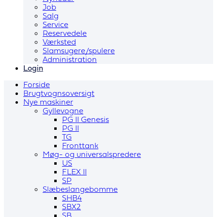
Job
Salg
Service
Reservedele
Værksted
Slamsugere/spulere
Administration
Login
Forside
Brugtvognsoversigt
Nye maskiner
Gyllevogne
PG II Genesis
PG II
TG
Fronttank
Møg- og universalspredere
US
FLEX II
SP
Slæbeslangebomme
SHB4
SBX2
SB