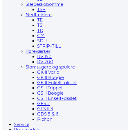
Slæbeskobomme
TSB
Nedfældere
TE
TS
TD
CM
SD II
STRIP-TILL
Røreværker
RV 150
RV 200
Slamsugere og spulere
GK II Vario
GK II Boogie
GK II Enkelt-akslet
GS II Trippel
GS II Boogie
GS II Enkelt-akslet
GFS 2
GLS II 3
GDS 5 & 6
Pichon
Service