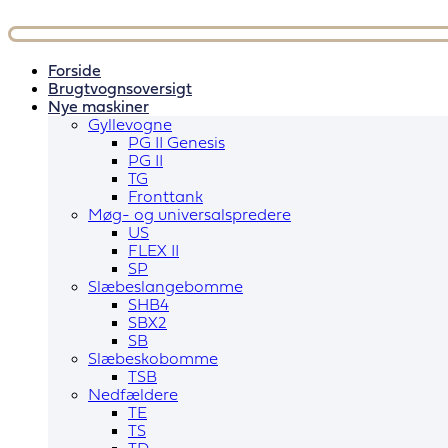
Videre
til
indhold
Forside
Brugtvognsoversigt
Nye maskiner
Gyllevogne
PG II Genesis
PG II
TG
Fronttank
Møg- og universalspredere
US
FLEX II
SP
Slæbeslangebomme
SHB4
SBX2
SB
Slæbeskobomme
TSB
Nedfældere
TE
TS