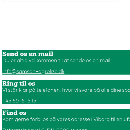
Send os en mail
Du er altid velkommen til at sende os en mail.
info@samson-agrolize.dk
Ring til os
Vi står klar på telefonen, hvor vi svare på alle dine s
+45 69 15 15 15
Find os
Kom gerne forbi os på vores adresse i Viborg til en u