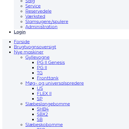
Salg
Service
Reservedele
Værksted
Slamsugere/spulere
Administration
Login
Forside
Brugtvognsoversigt
Nye maskiner
Gyllevogne
PG II Genesis
PG II
TG
Fronttank
Møg- og universalspredere
US
FLEX II
SP
Slæbeslangebomme
SHB4
SBX2
SB
Slæbeskobomme