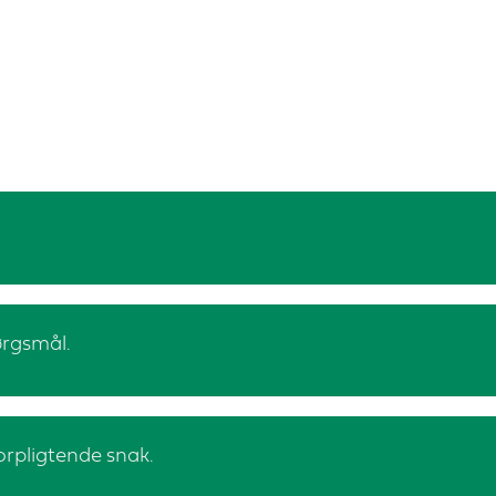
pørgsmål.
forpligtende snak.