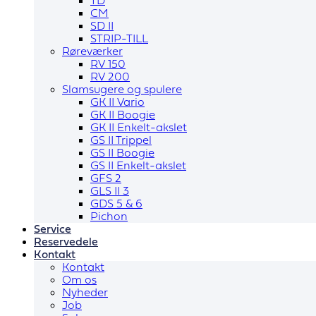
TD
CM
SD II
STRIP-TILL
Røreværker
RV 150
RV 200
Slamsugere og spulere
GK II Vario
GK II Boogie
GK II Enkelt-akslet
GS II Trippel
GS II Boogie
GS II Enkelt-akslet
GFS 2
GLS II 3
GDS 5 & 6
Pichon
Service
Reservedele
Kontakt
Kontakt
Om os
Nyheder
Job