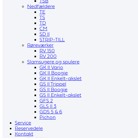
TSB
Nedfældere
TE
TS
TD
CM
SD II
STRIP-TILL
Røreværker
RV 150
RV 200
Slamsugere og spulere
GK II Vario
GK II Boogie
GK II Enkelt-akslet
GS II Trippel
GS II Boogie
GS II Enkelt-akslet
GFS 2
GLS II 3
GDS 5 & 6
Pichon
Service
Reservedele
Kontakt