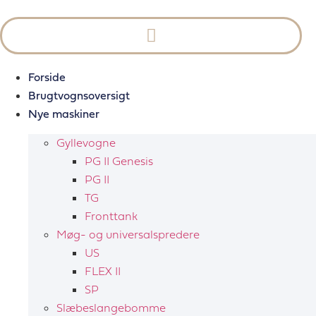
Videre
til
indhold
Forside
Brugtvognsoversigt
Nye maskiner
Gyllevogne
PG II Genesis
PG II
TG
Fronttank
Møg- og universalspredere
US
FLEX II
SP
Slæbeslangebomme