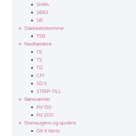
SHB4
SBX2
SB
Slæbeskobomme
TSB
Nedfældere
TE
TS
TD
CM
SD II
STRIP-TILL
Røreværker
RV 150
RV 200
Slamsugere og spulere
GK II Vario