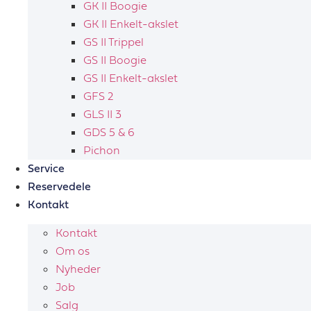
GK II Boogie
GK II Enkelt-akslet
GS II Trippel
GS II Boogie
GS II Enkelt-akslet
GFS 2
GLS II 3
GDS 5 & 6
Pichon
Service
Reservedele
Kontakt
Kontakt
Om os
Nyheder
Job
Salg