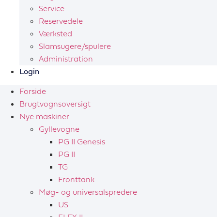
Service
Reservedele
Værksted
Slamsugere/spulere
Administration
Login
Forside
Brugtvognsoversigt
Nye maskiner
Gyllevogne
PG II Genesis
PG II
TG
Fronttank
Møg- og universalspredere
US