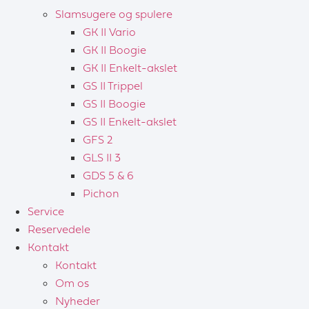
Slamsugere og spulere
GK II Vario
GK II Boogie
GK II Enkelt-akslet
GS II Trippel
GS II Boogie
GS II Enkelt-akslet
GFS 2
GLS II 3
GDS 5 & 6
Pichon
Service
Reservedele
Kontakt
Kontakt
Om os
Nyheder