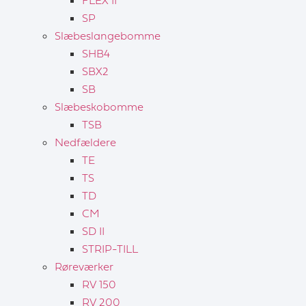
FLEX II
SP
Slæbeslangebomme
SHB4
SBX2
SB
Slæbeskobomme
TSB
Nedfældere
TE
TS
TD
CM
SD II
STRIP-TILL
Røreværker
RV 150
RV 200